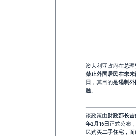
澳大利亚政府在总理
禁止外国居民在未来
日
，其目的是
遏制外
题
。
该政策由
财政部长吉姆·
年2月16日
正式公布
民购买
二手住宅
，而