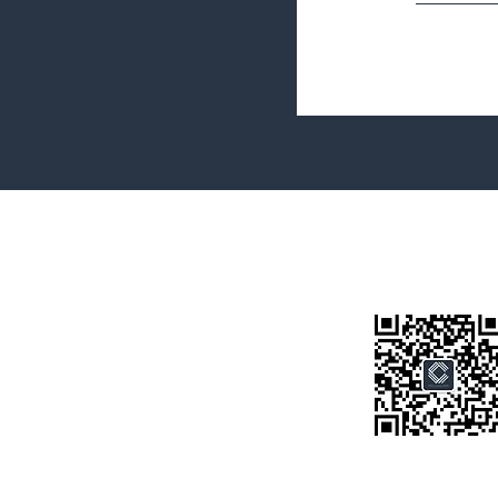
Terms&Conditions
Privacy Policy
微信公众号
房产类型
价格指导
中介指导
墨尔本房产
房产资讯
买房须知
联系我们
Disclaimer: All information provided on this website is for general i
verify all property information independently and consult legal and fi
Core Elite Real Estate | Specializing in Melbourne Residential Pro