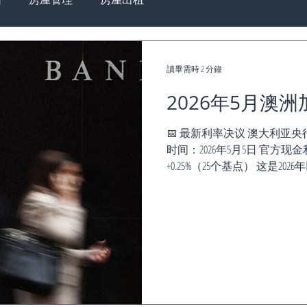
讀畢需時 2 分鐘
2026年5月澳
📅 最新利率决议 澳大利亚央行 Reser
时间：2026年5月5日 官方现金
+0.25%（25个基点） 这是
胀的持续关注。 📊 利率变化（From 
月：4.35% 累计上涨：+0.25
么持续加息？ 1️⃣ 通胀仍高于目标
标区间：2% – 3% 👉 通胀
持续上涨 房租/住房成本：约 +7
+30%+ 👉 能源 + 住房成为
率：约 4.3% 👉 就业稳定 →
性 消费支出：+1.6%（近期数据） 