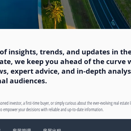
f insights, trends, and updates in the
state, we keep you ahead of the curve w
, expert advice, and in-depth analysi
nal audiences.
oned investor, a first-time buyer, or simply curious about the ever-evolving real estate
 to empower your decisions with reliable and up-to-date information.
绍
房屋管理
房屋出租