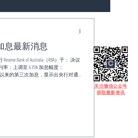
洲加息最新消息
ve Bank of Australia（RBA）于： 决议
利率：上调至 4.35% 加息幅度：
2026年以来的第三次加息，显示出央行对通
→ To） 2026年3月：4.10% 2026年5
​关注微信公众号
% 👉 当前利率已处于近十多年高位 📈 为什
获取最新资讯
 最新CPI（2026年3月）：4.6% 央行目
仍明显偏高，是加息核心原因 2️⃣ 生活成本
.2% 电费上涨：约 +30%+ 燃油价格：约
主要推动因素 3️⃣ 就业市场依然强劲 失业
 消费能力强 → 通胀难下降 4️⃣ 经济仍具韧
GDP预期（2026）：约 2.2% 👉 经济并