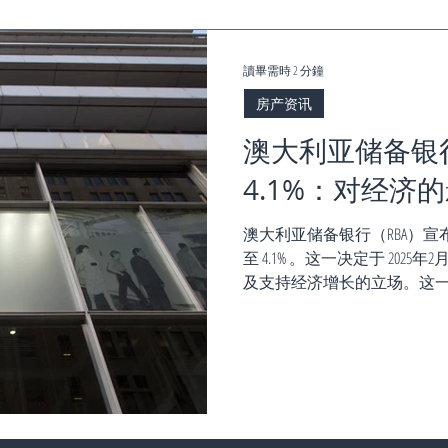
未明显放缓，央行仍有加息空间
讀畢需時 2 分鐘
房产资讯
澳大利亚储备银
4.1%：对经济
澳大利亚储备银行（RBA）宣
至 4.1% 。这一决定于 202
及支持经济增长的立场。这一举措
后实施的，当时的加息旨在遏制