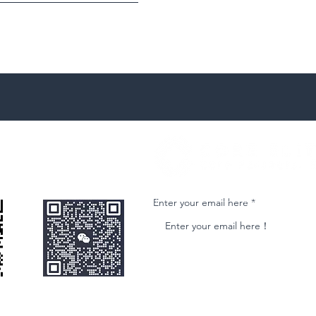
微信客服
Join our email list and get access to ne
Enter your email here
nformational purposes only and is subject to change without notice. While we strive to ensure accuracy, we do not guarantee the completeness o
nancial advisors before making any purchase decisions. The developer reserves the right to amend or update details, including prices, specifica
perty Sales, Off-the-Plan Projects, and Property Management.. Address:Building 1,Ground Floor, 301 Burwood Highway,Burwood, VIC 31258. 