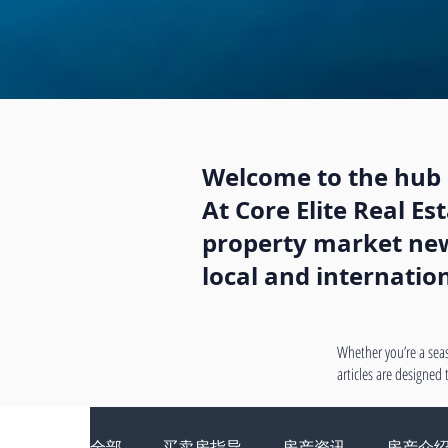
Welcome to the hub o
At Core Elite Real E
property market news
local and internatio
Whether you’re a seas
articles are designed
全部
买卖房指导
房产资讯
房产介