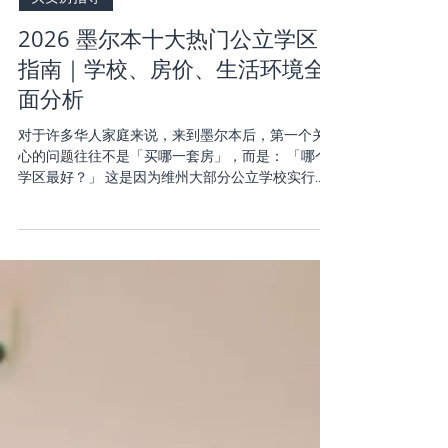
讀畢需時 7 分鐘
买卖房指导
2026 墨尔本十大热门公立学区
指南｜学校、房价、生活环境全
面分析
对于许多华人家庭来说，来到墨尔本后，第一个关
心的问题往往不是「买哪一套房」，而是： 「哪个
学区最好？」 这是因为维州大部分公立学校实行
School Zone（学区） 招生制度。符合学区范围的学
生，通常享有优先入学资格，因此，优质学区一直
是墨尔本房地产市场最受关注的话题之一。 不过，
学区房并不是越贵越好，也不是排名越高越适合自
己。 有些学区拥有顶尖学校，但房价已经超过 300
万澳元；有些学区虽然知名度稍低，却能以更合理
的预算享受优质教育资源。 作为长期服务墨尔本家
庭买家的房地产顾问，我们建议，选择学区房时，
应同时考虑 教育资源、生活配套、交通便利性、预
算及未来发展潜力，而不是只看学校排名。 本文整