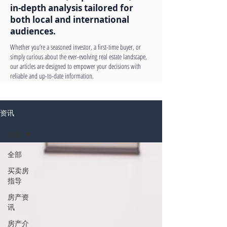
in-depth analysis tailored for
both local and international
audiences.
Whether you’re a seasoned investor, a first-time buyer, or
simply curious about the ever-evolving real estate landscape,
our articles are designed to empower your decisions with
reliable and up-to-date information.
资讯
全部
全部
买卖房
指导
房产资
讯
房产介