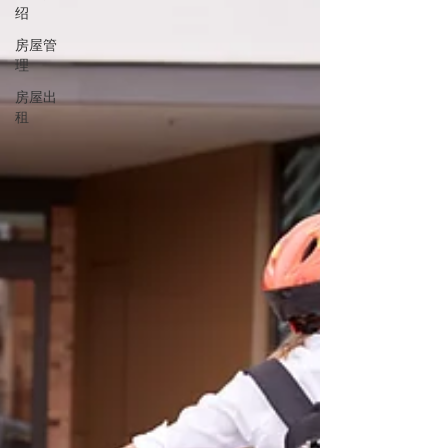
绍
房屋管
理
房屋出
租