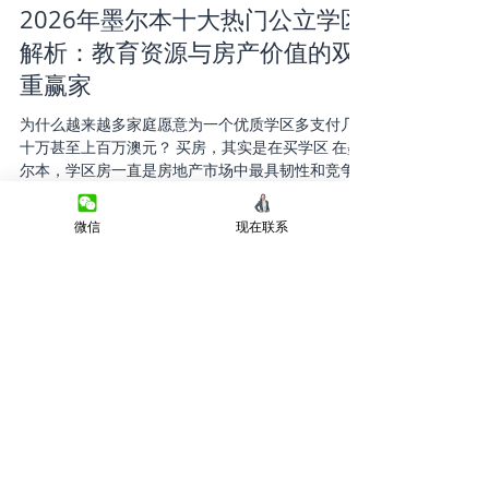
讀畢需時 5 分鐘
买卖房指导
2026年墨尔本十大热门公立学区
解析：教育资源与房产价值的双
重赢家
微信
现在联系
为什么越来越多家庭愿意为一个优质学区多支付几
十万甚至上百万澳元？ 买房，其实是在买学区 在墨
尔本，学区房一直是房地产市场中最具韧性和竞争
力的板块之一。 随着私立学校学费不断上涨，越来
越多家庭开始将目光转向优质公立学校。对于许多
家长来说，购买学区房不仅是为了孩子的教育，更
是一项长期资产配置策略。 根据近年市场数据显
示，墨尔本顶级公立中学学区内的住宅价格普遍比
周边非学区物业高出10%至30%，部分热门学区甚至出
现超过50%的溢价现象。 那么，2026年墨尔本最值得
关注的十大公立学区有哪些？这些学区所在区域的
房产市场表现如何？ 本文将带您深入解析。 1. Balwyn