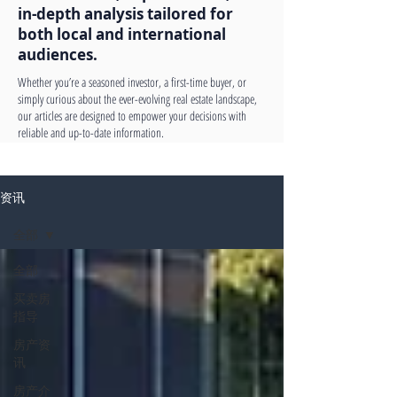
in-depth analysis tailored for
both local and international
audiences.
Whether you’re a seasoned investor, a first-time buyer, or
simply curious about the ever-evolving real estate landscape,
our articles are designed to empower your decisions with
reliable and up-to-date information.
资讯
全部
全部
买卖房
指导
房产资
讯
房产介