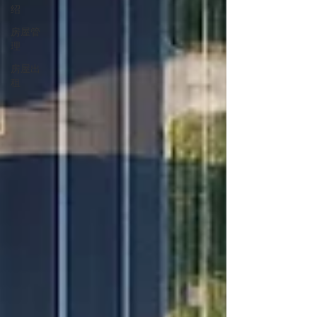
绍
房屋管
理
房屋出
租