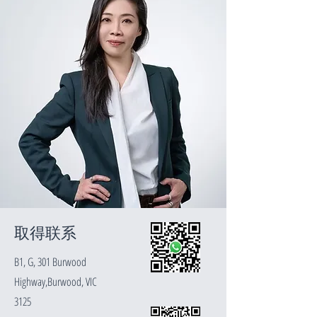
​取得联系
B1, G, 3
01 Burwood
Highway,Burwood, VIC
3125