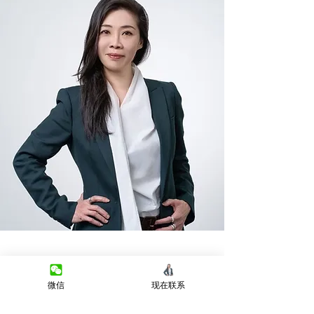
​我想要给的房子免费估价！
微信
现在联系
名