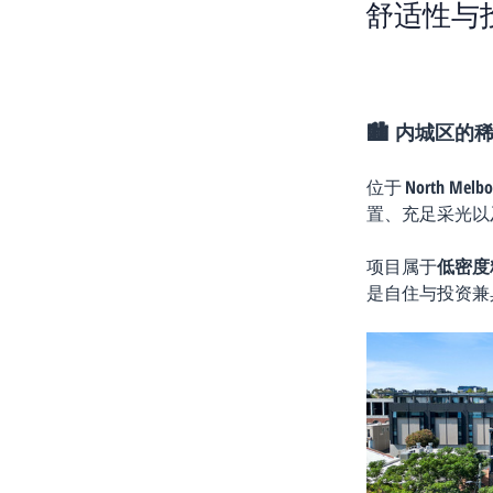
舒适性与
🏙️ 内城区
位于 
North Melb
置、充足采光以
项目属于
低密度
是自住与投资兼