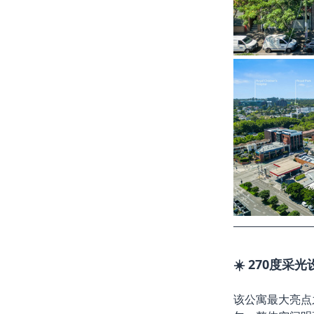
☀️ 270度
该公寓最大亮点