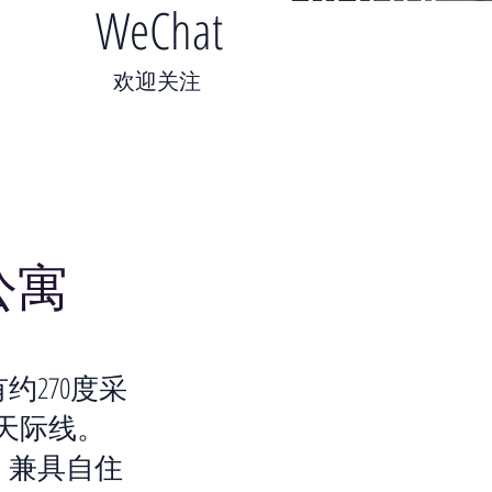
WeChat
​欢迎关注
公寓
270度采
天际线。
，兼具自住