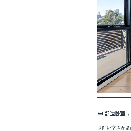
🛏️ 舒适卧
两间卧室均配备