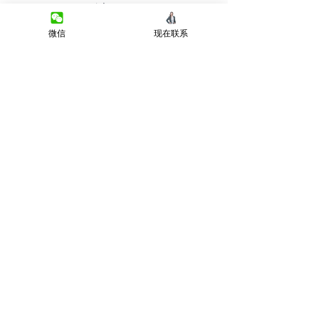
预计Q3 2025
微信
现在联系
Previous
Next
微信客服
Terms&Conditions
Privacy Policy
房产类型
价格指导
中介指导
微信公众号
墨尔本房产
房产资讯
买房须知