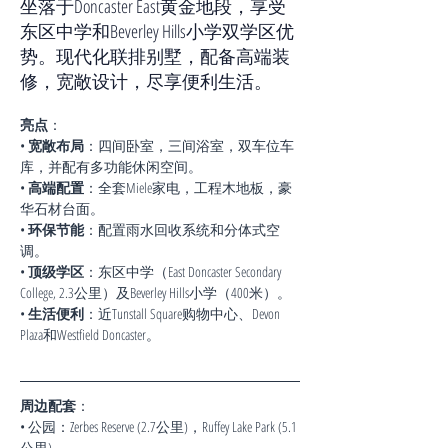
坐落于Doncaster East黄金地段，享受
东区中学和Beverley Hills小学双学区优
势。现代化联排别墅，配备高端装
修，宽敞设计，尽享便利生活。
亮点
：
• 
宽敞布局
：四间卧室，三间浴室，双车位车
库，并配有多功能休闲空间。
• 
高端配置
：全套Miele家电，工程木地板，豪
华石材台面。
• 
环保节能
：配置雨水回收系统和分体式空
调。
• 
顶级学区
：东区中学（East Doncaster Secondary 
College, 2.3公里）及Beverley Hills小学（400米）。
• 
生活便利
：近Tunstall Square购物中心、Devon 
Plaza和Westfield Doncaster。
周边配套
：
• 公园：Zerbes Reserve (2.7公里)，Ruffey Lake Park (5.1
公里)。