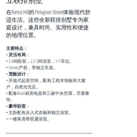
立联排别墅
在Forest Hill的 Finlayson Street体验现代舒
适生活。这些全新联排别墅专为家
庭设计，兼具时尚、实用性和便捷
的地理位置。
主要特点
：
• 
灵活布局
：
• 3-4间卧室，2.5-3间浴室，1+1车位。
• Torrens产权，带独立车道。
• 
宽敞设计
：
• 开放式起居空间，配有工程木地板和大窗
户，自然光充足。
• 配备Bosch厨房电器和三菱中央空调，尽显奢
华。
• 
豪华卧室
：
• 主卧配有步入式衣橱和独立浴室。
• 一楼客房带双通浴室。