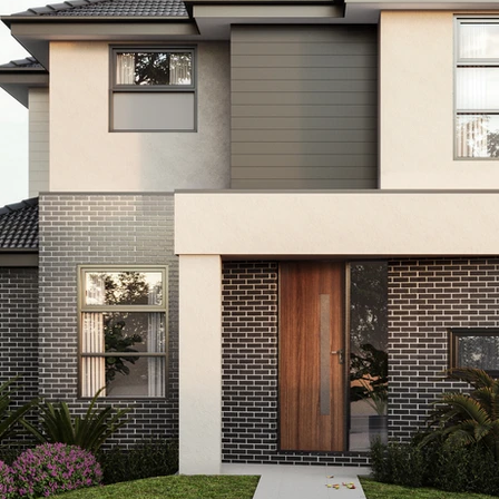
ion | 高端配置
，优雅的室内装潢，开放式布局，高端精致的装修材料。
ion | 黄金地段
akin 大学。
oberts McCubbin 小学（维州高排名，95 分）。
byterian Ladies’ College（顶级私校）。
shwood 高中（VCE 高排名）。
732 路公交站（直达 Box Hill）。
 75 路电车站。
 Burwood 火车站（直达墨尔本市中心）。