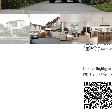
购物中心
:
• 5 分钟车程至 Bur
• 6 分钟车程至 Burwo
• 10 分钟车程至 C
Surrounding Am
• 
公园
: 步行 250
Previous
• 
医疗
: 7 分钟车程
Terms&Conditions
Privacy Policy
Interior Highli
微信公众号
房产类型
内部设计优美，
价格指导
中介指导
墨尔本房产
房产资讯
买房须知
联系我们