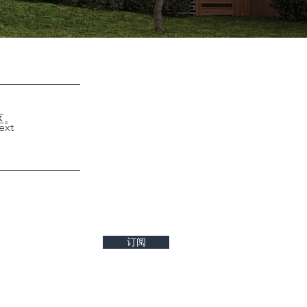
护区。
ext
west property insights and project updates
订阅