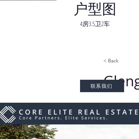
户型图
4房3.5卫2车
< Back
Glen
联系我们
步行即可到
Ashwood
尔本市中