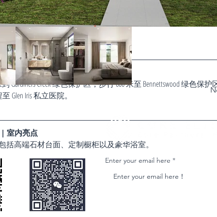
wood Heights 购物中心。
od Brickworks 和 Box Hill Central 购物中心。
hadstone 购物中心。
enities | 周边设施
 米到 Gardiners Creek 绿色保护区，步行 600 米至 Bennettswood 绿色保
N
至 Glen Iris 私立医院。
ghts | 室内亮点
微信客服
包括高端石材台面、定制橱柜以及豪华浴室。
Join our email list and get access to ne
Enter your email here