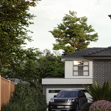
Premium Inclus
现代化建筑设计
Premium Locat
校区房
:
• 步行短距离至 De
• 4 分钟车程至 R
• 6 分钟车程至 Pres
• 8 分钟车程至 A
交通便利
:
• 步行 400 米至 
• 步行 950 米至
• 8 分钟车程至