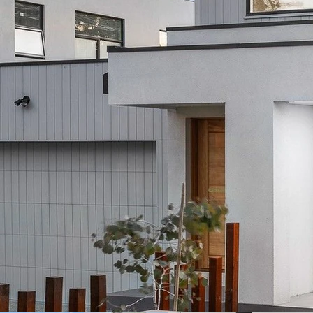
书房，坐
这套全新落成的双
独立的户型设计
特点：
• 
优越位置：
坐落于Doncaste
米），为家庭生
• 
现代化设计与
双层结构设有两
住空间。
• 
高端装修：
• 中岛式厨房配