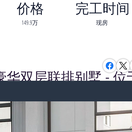
价格
完工时间
149.9万
现房
豪华双层联排别墅 - 位
C学区
华双层联排别墅，包含4间卧室、3.5间