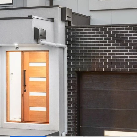
落于备受追捧的东区公立中学（EDSC）
层联排别墅位于Doncaster East的黄金地段，以奢华、实用和
特别适合多代同堂的家庭，是一件建筑艺术与实用性的完美结合
r East的Blackburn路281A号，距离东区公立中学仅500米，步行可达Donbu
活提供无与伦比的便利。
布局：
个主人套房、宽敞的起居区以及精美的夹层设计，为大型家庭提
备高端厨具。