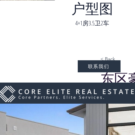
户型图
4+1房3.5卫2车
< Back
联系我们
东区
EDS
一套全新豪