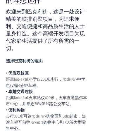
的理想选择
欢迎来到巴克利街，这是一处设计
精美的联排别墅项目，为追求便
利、交通便捷和高品质生活的人士
量身打造。这个高端开发项目为现
代家庭生活提供了所有所需的一
切。
选择巴克利街的理由
• 
优质双校区
:
距离Noble Park小学仅200米步行，Noble Park中学
也仅需4分钟车程。
• 
卓越交通连接
:
距离Noble Park火车站仅400米，火车直通墨尔本
市中心，并靠近709和816路公交车站。
• 
便利购物
:
步行300米可达Noble Park购物区和Coles超市，短
途车程可前往Parkmore购物中心和IKEA等大型零
售中心。