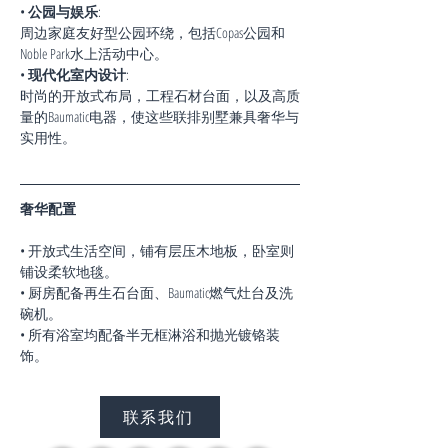
• 
公园与娱乐
:
周边家庭友好型公园环绕，包括Copas公园和
Noble Park水上活动中心。
• 
现代化室内设计
:
时尚的开放式布局，工程石材台面，以及高质
量的Baumatic电器，使这些联排别墅兼具奢华与
实用性。
奢华配置
• 开放式生活空间，铺有层压木地板，卧室则
铺设柔软地毯。
• 厨房配备再生石台面、Baumatic燃气灶台及洗
碗机。
• 所有浴室均配备半无框淋浴和抛光镀铬装
饰。
联系我们