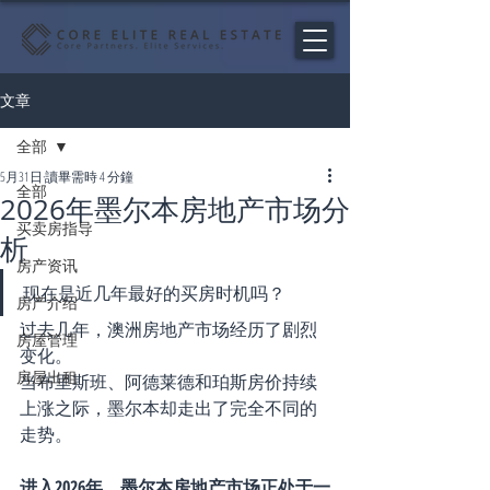
文章
全部
5月31日
讀畢需時 4 分鐘
全部
2026年墨尔本房地产市场分
买卖房指导
析
房产资讯
现在是近几年最好的买房时机吗？
房产介绍
过去几年，澳洲房地产市场经历了剧烈
房屋管理
变化。
房屋出租
当布里斯班、阿德莱德和珀斯房价持续
上涨之际，墨尔本却走出了完全不同的
走势。
进入2026年，墨尔本房地产市场正处于一