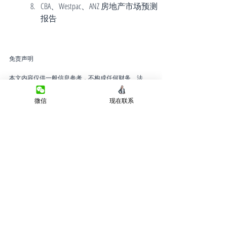
CBA、Westpac、ANZ 房地产市场预测
报告
免责声明
本文内容仅供一般信息参考，不构成任何财务、法
律、税务或投资建议。房地产市场情况会随时间变
微信
现在联系
化，并因地区、物业类型及个人情况而有所不同。在
作出任何房地产、投资或财务决策前，建议读者咨询
持牌专业人士并获取独立意见。尽管本文发布时已尽
力确保信息准确，但对于内容的完整性、准确性或时
效性不作任何保证。
Core Elite Real Estate 不对因依赖本文内容而产生的任何直
。
接或间接损失承担责任