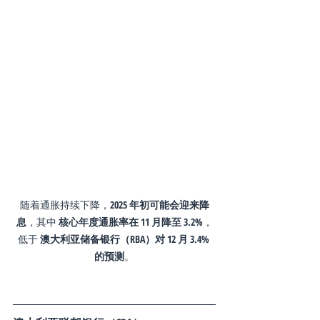
随着通胀持续下降，
2025 年初可能会迎来降
息
，其中 
核心年度通胀率在 11 月降至 3.2%
，
低于 
澳大利亚储备银行（RBA）对 12 月 3.4% 
的预测
。