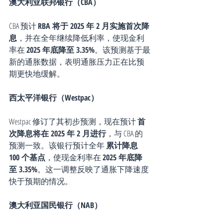
澳大利亚联邦银行（CBA）
CBA 预计 
RBA 将于 2025 年 2 月实施首次降
息
，并在全年继续降低利率，使现金利
率在 
2025 年底降至 3.35%
。该预测基于最
新的通胀数据，表明通胀压力正在比预
期更快地缓解。
西太平洋银行（Westpac）
Westpac 修订了其初步预测，现在预计 
首
次降息将在 2025 年 2 月进行
，与 CBA 的
预测一致。该银行预计全年 
累计降息 
100 个基点
，使现金利率在 
2025 年底降
至 3.35%
。这一调整反映了通胀下降速度
快于预期的情况。
澳大利亚国民银行（NAB）