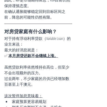
因此，即使市场期待降息，RBA目前仍然
保持谨慎态度。
在确认通胀能够稳定回到目标区间之
前，降息的可能性仍然有限。
对房贷家庭有什么影响？
对于持有浮动利率贷款（Variable Loan）的
业主来说：
最大的好消息就是：
✅ 
本月房贷还款不会继续上涨。
虽然贷款利率依然维持在高位，但至少
不会出现额外的压力。
过去两年，不少家庭的月供已经增加数
百甚至上千澳元。
这次暂停加息意味着：
家庭预算更容易规划