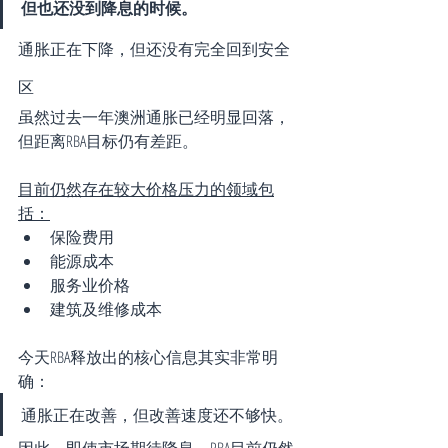
但也还没到降息的时候。
通胀正在下降，但还没有完全回到安全
区
虽然过去一年澳洲通胀已经明显回落，
但距离RBA目标仍有差距。
目前仍然存在较大价格压力的领域包
括：
保险费用
能源成本
服务业价格
建筑及维修成本
今天RBA释放出的核心信息其实非常明
确：
通胀正在改善，但改善速度还不够快。