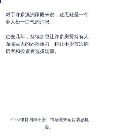
对于许多澳洲家庭来说，这无疑是一个
令人松一口气的消息。
过去几年，持续加息让许多房贷持有人
面临巨大的还款压力，也让不少首次购
房者和投资者选择观望。
📈 RBA维持利率不变，市场迎来短暂喘息机
会。