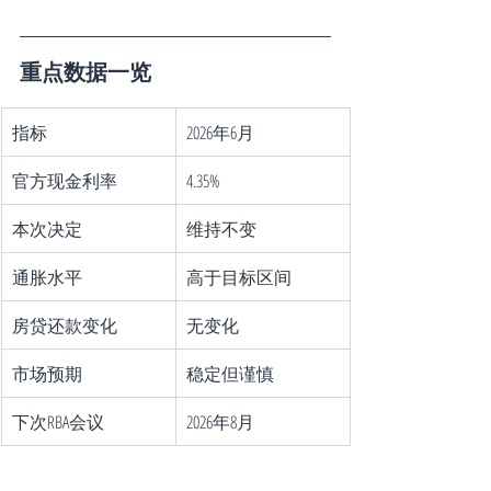
重点数据一览
指标
2026年6月
官方现金利率
4.35%
本次决定
维持不变
通胀水平
高于目标区间
房贷还款变化
无变化
市场预期
稳定但谨慎
下次RBA会议
2026年8月