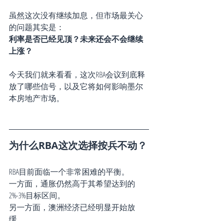
虽然这次没有继续加息，但市场最关心
的问题其实是：
利率是否已经见顶？未来还会不会继续
上涨？
今天我们就来看看，这次RBA会议到底释
放了哪些信号，以及它将如何影响墨尔
本房地产市场。
为什么RBA这次选择按兵不动？
RBA目前面临一个非常困难的平衡。
一方面，通胀仍然高于其希望达到的
2%-3%目标区间。
另一方面，澳洲经济已经明显开始放
缓。