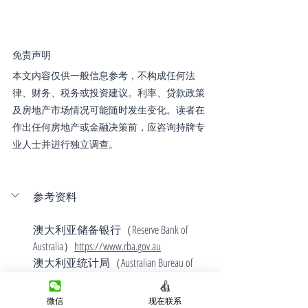
免责声明
本文内容仅供一般信息参考，不构成任何法
律、财务、税务或投资建议。利率、贷款政策
及房地产市场情况可能随时发生变化。读者在
作出任何房地产或金融决策前，应咨询持牌专
业人士并进行独立调查。
参考资料
澳大利亚储备银行（Reserve Bank of 
Australia）
https://www.rba.gov.au
澳大利亚统计局（Australian Bureau of 
Statistics）
https://www.abs.gov.au
Reuters 澳洲经济与利率报道
微信
现在联系