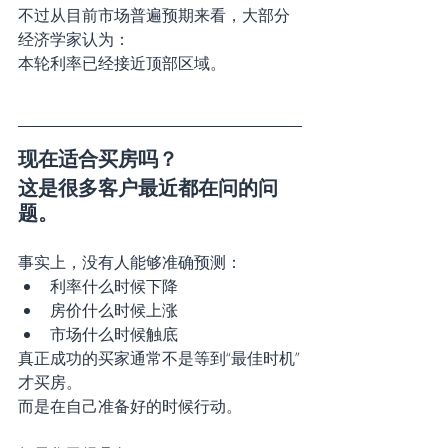
不过从目前市场普遍预期来看，大部分
经济学家认为：
本轮利率已经接近顶部区域。
现在适合买房吗？
这是很多客户最近都在问的问
题。
事实上，没有人能够准确预测：
利率什么时候下降
房价什么时候上涨
市场什么时候触底
真正成功的买家通常不是等到“最佳时机”
才买房。
而是在自己准备好的时候行动。