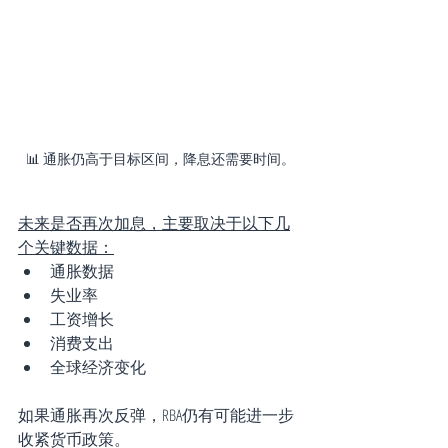
📊 通胀仍高于目标区间，降息还需要时间。
未来是否再次加息，主要取决于以下几
个关键数据：
通胀数据
失业率
工资增长
消费支出
全球经济变化
如果通胀再次反弹，RBA仍有可能进一步
收紧货币政策。