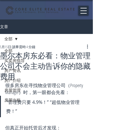
文章
全部
5月15日
讀畢需時 4 分鐘
全部
墨尔本房东必看：物业管理
买卖房指导
公司不会主动告诉你的隐藏
房产资讯
费用
房产介绍
很多房东在寻找物业管理公司（Property 
房屋管理
Manager）时，第一眼都会先看：
房屋出租
“管理费只要 4.9%！” “超低物业管理
费！”
但真正开始托管后才发现：