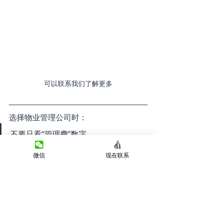
可以联系我们了解更多
选择物业管理公司时：
不要只看“管理费”数字。
微信
现在联系
真正重要的是：
✅ 收费是否透明✅ 是否有隐藏费用✅ 服
务是否专业✅ 沟通是否及时✅ 是否真正
保护房东利益